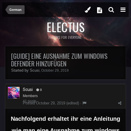
German
ELECTUS
FORUMS FOR EVERYONE.
[GUIDE] EINE AUSNAHME ZUM WINDOWS
DEFENDER HINZUFÜGEN
Started by
Scusi
,
October 29, 2019
Scusi
0
Members
41 posts
Posted
October 29, 2019
(edited) ·
Nachfolgend erhaltet ihr eine Anleitung
wie man eine Ausnahme zum windows