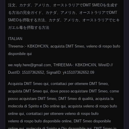
注文、カナダ、アメリカ、オーストラリアでDMT 5MEOを生成す
る方法の完全ガイド、カナダ、アメリカ、オーストラリアでDMT
5MEOを摂取する方法、カナダ、アメリカ、オーストラリアでヒキ
ガエル毒を摂取する方法
ITALIAN
Threema-:- KBKDHCXN, acquista DMT 5meo, veleno di rospo bufo
disponibile qui
we.reply.here@gmail.com, THREEMA-: KBKDHCXN, WireID //
DustID: 15107362652, SignalID: yk15107362652.09
Acquista DMT 5meo qui, contattaci per ottenere DMT 5meo,
acquista DMT 5meo qui, dove posso acquistare DMT 5meo, come
posso acquistare DMT 5meo, DMT 5meo di qualità, acquista la
molecola di Spirito e Dio online qui, acquista veleno di rospo bufo
online qui, contattaci per ottenere veleno di rospo bufo
veleno di rospo bufo disponibile online, DMT 5meo disponibile
online qui, molecola di Spirito e Dio disponibile qui, DMT 5meo in