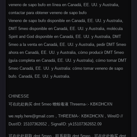
veneno de sapo bufo en línea en Canadá, EE. UU. y Australia,
contactar para obtener veneno de sapo bufo
Veneno de sapo bufo disponible en Canadá, EE. UU. y Australia,
DMT 5meo disponible en Canadá, EE. UU. y Australia, molécula
Spirit and God disponible en Canadá, EE. UU. y Australia, DMT
5meo a la venta en Canadá, EE. UU. y Australia, pedir DMT 5meo
ahora en Canadá, EE. UU. y Australia, cómo producir DMT 5meo
(guía completa en Canadá, EE. UU. y Australia), cómo tomar DMT
5meo Canadá, EE. UU. y Australia: cómo tomar veneno de sapo
bufo. Canadá, EE. UU. y Australia.
CHINESSE
可在此处购买 dmt 5meo 蟾蜍毒液 Threema-:- KBKDHCXN
we.reply.here@gmail.com，THREEMA-: KBKDHCXN，WireID //
DustID: 15107362652，SignalID: yk15107362652.09
可在此处获取 dmt 5meo，联系获取 dmt 5meo，可在此处购买 dmt