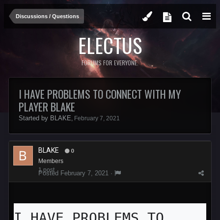
Discussions / Questions
ELECTUS
FORUMS FOR EVERYONE.
I HAVE PROBLEMS TO CONNECT WITH MY
PLAYER BLAKE
Started by
BLAKE
,
February 7, 2021
BLAKE
0
Members
1 post
Posted
February 7, 2021
·
I HAVE PROBLEMS TO 