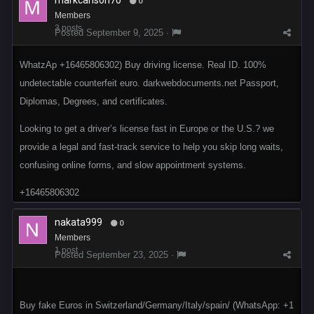
markcarlson70
0
Members
3 posts
Posted
September 9, 2025
·
WhatzAp +16465806302) Buy driving license. Real ID. 100%
undetectable counterfeit euro. darkwebdocuments.net Passport,
Diplomas, Degrees, and certificates.
Looking to get a driver’s license fast in Europe or the U.S.? we
provide a legal and fast-track service to help you skip long waits,
confusing online forms, and slow appointment systems.
+16465806302
nakata999
0
Members
1 post
Posted
September 23, 2025
·
Buy fake Euros in Switzerland/Germany/Italy/spain/ (WhatsApp: +1