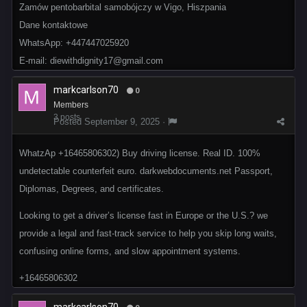
Zamów pentobarbital samobójczy w Vigo, Hiszpania
Dane kontaktowe
WhatsApp: +447447025920
E-mail: diewithdignity17@gmail.com
markcarlson70
0
Members
3 posts
Posted
September 9, 2025
·
WhatzAp +16465806302) Buy driving license. Real ID. 100%
undetectable counterfeit euro. darkwebdocuments.net Passport,
Diplomas, Degrees, and certificates.
Looking to get a driver’s license fast in Europe or the U.S.? we
provide a legal and fast-track service to help you skip long waits,
confusing online forms, and slow appointment systems.
+16465806302