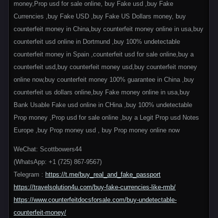
money,Prop usd for sale online, buy Fake usd ,buy Fake
Currencies ,buy Fake USD ,buy Fake US Dollars money, buy
counterfeit money in China,buy counterfeit money online in usa,buy
counterfeit usd online in Dortmund ,buy 100% undetectable
counterfeit money in Spain ,counterfeit usd for sale online,buy a
counterfeit usd,buy counterfeit money usd,buy counterfeit money
online now,buy counterfeit money 100% guarantee in China ,buy
counterfeit us dollars online,buy Fake money online in usa,buy
Bank Usable Fake usd online in CHina ,buy 100% undetectable
Prop money ,Prop usd for sale online ,buy a Legit Prop usd Notes
Europe ,buy Prop money usd , buy Prop money online now
WeChat: Scottbowers44
(WhatsApp: +1 (725) 867-9567)
Telegram :
https://t.me/buy_real_and_fake_passport
https://travelsolution4u.com/buy-fake-currencies-like-rmb/
https://www.counterfeitdocsforsale.com/buy-undetectable-
counterfeit-money/