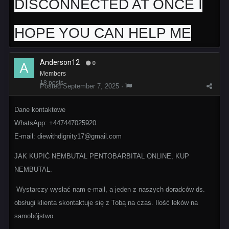
DISCONNECTED AT ONCE I
HOPE YOU CAN HELP ME
Anderson12
0
Members
18 posts
Posted
September 7, 2025
·
Dane kontaktowe
WhatsApp: +447447025920
E-mail: diewithdignity17@gmail.com
JAK KUPIĆ NEMBUTAL PENTOBARBITAL ONLINE, KUP
NEMBUTAL.
Wystarczy wysłać nam e-mail, a jeden z naszych doradców ds.
obsługi klienta skontaktuje się z Tobą na czas. Ilość leków na
samobójstwo