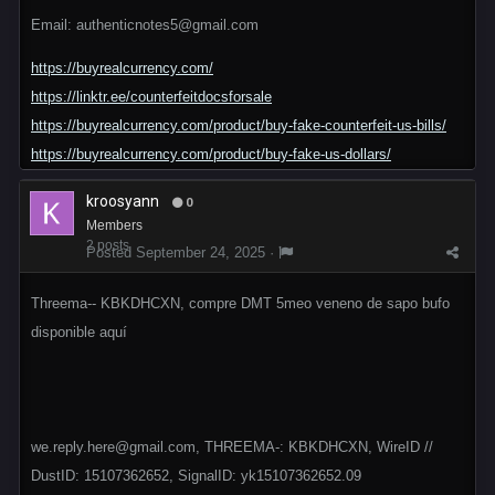
Email: authenticnotes5@gmail.com
https://buyrealcurrency.com/
https://linktr.ee/counterfeitdocsforsale
https://buyrealcurrency.com/product/buy-fake-counterfeit-us-bills/
https://buyrealcurrency.com/product/buy-fake-us-dollars/
kroosyann
0
Members
2 posts
Posted
September 24, 2025
·
Threema-- KBKDHCXN, compre DMT 5meo veneno de sapo bufo
disponible aquí
we.reply.here@gmail.com, THREEMA-: KBKDHCXN, WireID //
DustID: 15107362652, SignalID: yk15107362652.09