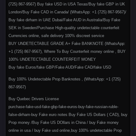
(725) 867-9567) Buy fake USD in USA Texas/Buy fake GBP in UK
London/Buy Fake CAD in Canada/ (WhatsApp: +1 (725) 867-9567)/
Buy fake dirham in UAE Dubai/Fake AUD in Australia/Buy Fake
SEK in Sweden/Purchase High-quality undetectable counterfeit
Currencies online, safe delivery 100% discreet service
BUY UNDETECTABLE GRADE A+ Fake BANKNOTE (WhatsApp:
+1 (725) 867-9567), Where To Buy Counterfeit money online , BUY
100% UNDETECTABLE COUNTERFEIT MONEY
Buy fake Euros/fake GBP/Fake AUD/Fake CAD/fake USD
Buy 100% Undetectable Prop Banknotes , (WhatsApp: +1 (725)
867-9567)
Buy Quebec Drivers License
purchase-fake-usd-fake-gbp-fake-euros-buy-fake-russian-ruble-
false-dirham-buy Fake euro notes Buy Fake US Dollars ( CAD), buy
Prop money /Buy Fake US DOllars in China / buy Fake money
online in usa / buy Fake usd online,buy 100% undetectable Prop