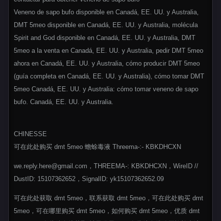
Veneno de sapo bufo disponible en Canadá, EE. UU. y Australia,
DMT 5meo disponible en Canadá, EE. UU. y Australia, molécula
Spirit and God disponible en Canadá, EE. UU. y Australia, DMT
5meo a la venta en Canadá, EE. UU. y Australia, pedir DMT 5meo
ahora en Canadá, EE. UU. y Australia, cómo producir DMT 5meo
(guía completa en Canadá, EE. UU. y Australia), cómo tomar DMT
5meo Canadá, EE. UU. y Australia: cómo tomar veneno de sapo
bufo. Canadá, EE. UU. y Australia.
CHINESSE
可在此处购买 dmt 5meo 蟾蜍毒液 Threema-:- KBKDHCXN
we.reply.here@gmail.com，THREEMA-: KBKDHCXN，WireID //
DustID: 15107362652，SignalID: yk15107362652.09
可在此处获取 dmt 5meo，联系获取 dmt 5meo，可在此处购买 dmt
5meo，可在哪里购买 dmt 5meo，如何购买 dmt 5meo，优质 dmt