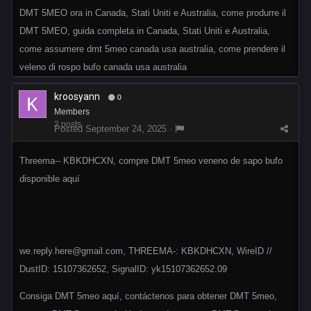
DMT 5MEO ora in Canada, Stati Uniti e Australia, come produrre il
DMT 5MEO, guida completa in Canada, Stati Uniti e Australia,
come assumere dmt 5meo canada usa australia, come prendere il
veleno di rospo bufo canada usa australia
kroosyann
0
Members
2 posts
Posted
September 24, 2025
·
Threema-- KBKDHCXN, compre DMT 5meo veneno de sapo bufo
disponible aquí
we.reply.here@gmail.com, THREEMA-: KBKDHCXN, WireID //
DustID: 15107362652, SignalID: yk15107362652.09
Consiga DMT 5meo aquí, contáctenos para obtener DMT 5meo,