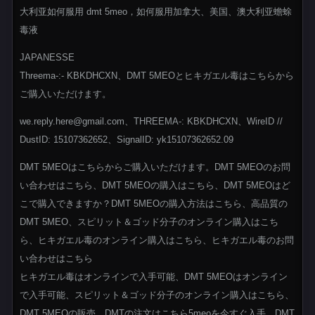
大利亚如何服用 dmt 5meo，如何服用加拿大、美国、澳大利亚蟾蜍
毒液
JAPANESSE
Threema-:- KBKDHCXN、DMT 5MEOとヒキガエル毒はこちらから
ご購入いただけます。
we.reply.here@gmail.com、THREEMA-: KBKDHCXN、WireID //
DustID: 15107362652、SignalID: yk15107362652.09
DMT 5MEOはこちらからご購入いただけます。DMT 5MEOのお問
い合わせはこちら、DMT 5MEOの購入はこちら、DMT 5MEOはど
こで購入できますか？DMT 5MEOの購入方法はこちら、高品質の
DMT 5MEO、スピリット＆ゴッド分子のオンライン購入はこち
ら、ヒキガエル毒のオンライン購入はこちら、ヒキガエル毒のお問
い合わせはこちら
ヒキガエル毒はオンラインで入手可能、DMT 5MEOはオンライン
で入手可能、スピリット＆ゴッド分子のオンライン購入はこちら、
DMT 5MEOの販売、DMTの注文はこちら5meoを今すぐ入手、DMT