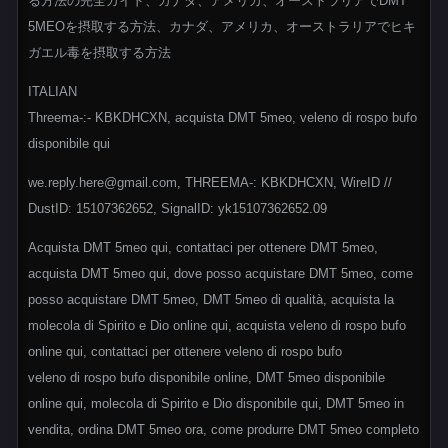
る方法の完全ガイド、カナダ、アメリカ、オーストラリアでDMT
5MEOを摂取する方法、カナダ、アメリカ、オーストラリアでヒキ
ガエル毒を摂取する方法
ITALIAN
Threema-:- KBKDHCXN, acquista DMT 5meo, veleno di rospo bufo
disponibile qui
we.reply.here@gmail.com, THREEMA-: KBKDHCXN, WireID //
DustID: 15107362652, SignalID: yk15107362652.09
Acquista DMT 5meo qui, contattaci per ottenere DMT 5meo,
acquista DMT 5meo qui, dove posso acquistare DMT 5meo, come
posso acquistare DMT 5meo, DMT 5meo di qualità, acquista la
molecola di Spirito e Dio online qui, acquista veleno di rospo bufo
online qui, contattaci per ottenere veleno di rospo bufo
veleno di rospo bufo disponibile online, DMT 5meo disponibile
online qui, molecola di Spirito e Dio disponibile qui, DMT 5meo in
vendita, ordina DMT 5meo ora, come produrre DMT 5meo completo