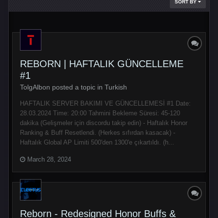
SORT BY
REBORN | HAFTALIK GÜNCELLEME
#1
TolgAlbon posted a topic in
Turkish
HAFTALIK SERVER BAKIMI VE GÜNCELLEMESİ #1 Date:
28.03.2024 Time: 20:00 Tahmini Bekleme Süresi: 45-120
dakika (Gelişmeler için discordu takip edin) - Haftalık Honor
Ranking & Buff Resetlendi. (Herkes sıfırdan kasacak) -
Haftalık Global AP Limiti 500'den 1300'e çıkartıldı. (h...
March 28, 2024
Reborn - Redesigned Honor Buffs &