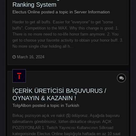
Ranking System
Electus Online posted a topic in
Server Information
Harder to get all buffs. Easier for ''everyone'' to get ''some
buffs''. Competition to the MAX. Why this change is good: 1.
There is no more need to no-life honor farm anymore. 2. You
get to choose your favorite activity to obtain your honor buff. 3.
No more single char holding all h...
March 16, 2024
İÇERİK ÜRETİCİSİ BAŞUVURUS /
OYNAYIN & KAZANIN !
TolgAlbon posted a topic in
Turkish
Birkaç pozisyon açık ve nakit ($) ödüyoruz. Aşağıda başvuru
talimatlarını görebilrisiniz, lütfen dikkatlice okuyun. AÇIK
POZİSYONLAR 1. Twitch Yayıncısı Kullanıcının Silkroad
kategorisinde Electus Online başlığıyla haftada en az 10 saat